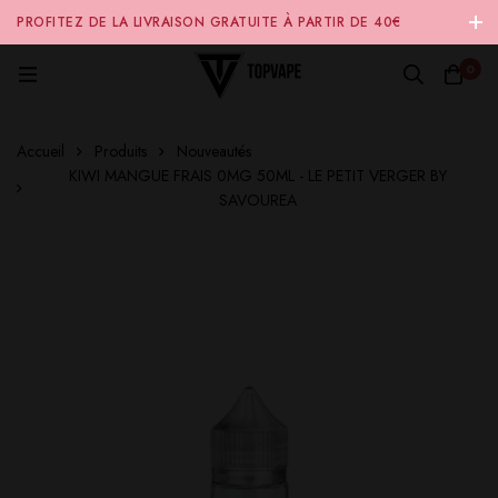
PROFITEZ DE LA LIVRAISON GRATUITE À PARTIR DE 40€
D'ACHAT SUR NOTRE SITE INTERNET 🚚
0
Accueil
Produits
Nouveautés
KIWI MANGUE FRAIS 0MG 50ML - LE PETIT VERGER BY
SAVOUREA