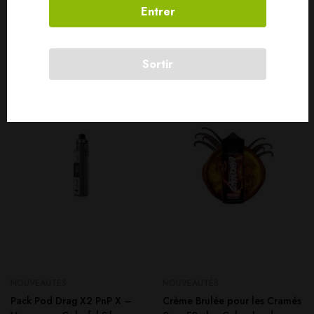
Entrer
Produits connexes
Sortir
SOLD
OUT
SOLD
OUT
NOUVEAUTÉS
NOUVEAUTÉS
Pack Pod Drag X2 PnP X –
Crème Brulée pour les Cramés