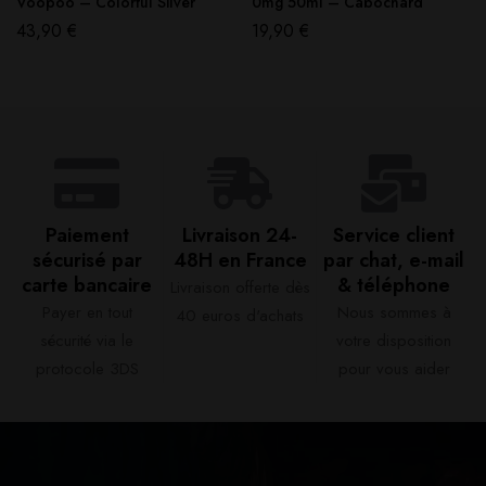
Voopoo – Colorful Silver
0mg 50ml – Cabochard
43,90
€
19,90
€
Paiement
Livraison 24-
Service client
sécurisé par
48H en France​
par chat, e-mail
carte bancaire​
& téléphone​
Livraison offerte dès
Payer en tout
Nous sommes à
40 euros d'achats​
sécurité via le
votre disposition
protocole 3DS
pour vous aider​