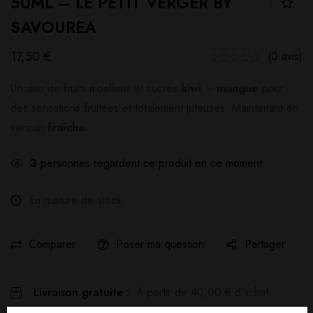
50ML – LE PETIT VERGER BY
SAVOUREA
17,50
€
(0 avis)
Un duo de fruits moelleux et sucrés
kiwi
–
mangue
pour
des sensations fruitées et totalement juteuses. Maintenant en
version
fraîche
3
personnes regardent ce produit en ce moment
En rupture de stock
Comparer
Poser ma question
Partager
Livraison gratuite :
À partir de
40,00
€
d'achat