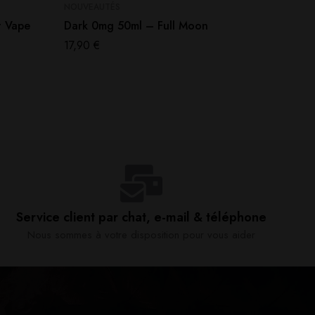
NOUVEAUTÉS
NOUVEAU
t Vape
Dark 0mg 50ml – Full Moon
Drago
by Cand
17,90
€
22,90
€
Service client par chat, e-mail & téléphone​
Nous sommes à votre disposition pour vous aider​