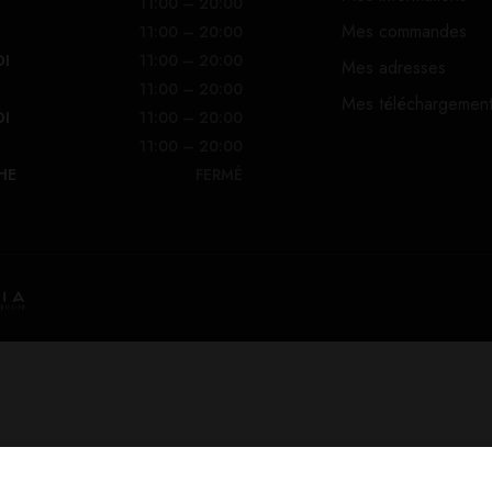
11:00 – 20:00
Mes commandes
11:00 – 20:00
DI
11:00 – 20:00
Mes adresses
11:00 – 20:00
Mes téléchargemen
DI
11:00 – 20:00
11:00 – 20:00
HE
FERMÉ
3mg