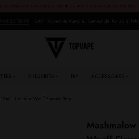
E LA LIVRAISON GRATUITE À PARTIR DE 40€ D'ACHAT SUR NOTRE SITE 
9 88 33 10 79
SAV : Ouvert du Mardi au Samedi de 10h30 à 19h
TTES
E-LIQUIDES
DIY
ACCESSOIRES
10ml - Liquideo Wpuff Flavors 3mg
Mashmalow 