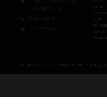
12 Rue du Général de Gaulle
LUNDI
MARDI
77000 MELUN 🇫🇷
MERCRE
01 64 39 23 31
JEUDI
VENDRE
contact@topvape.fr
SAMEDI
DIMANC
© Top Chicha. Site Internet réalisé par
Mashmalow 10ml – Liquideo Wpuff Flavors 