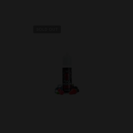
SOLD
OUT
SO