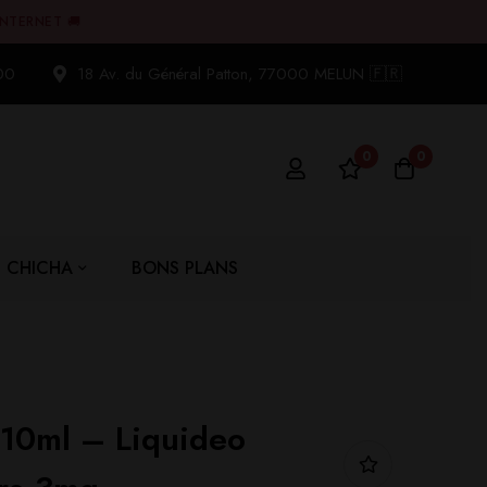
INTERNET 🚚
00
18 Av. du Général Patton, 77000 MELUN 🇫🇷
0
0
CHICHA
BONS PLANS
10ml – Liquideo