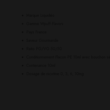
0
question sur ce produ
Based o
Marque Liquidéo
Il n'y a pas encore d'av
Aucune question actuel
Gamme Wpuff Flavors
Pays France
Saveur Gourmande
Ratio PG/VG 50/50
Conditionnement Flacon PE 10ml avec bouchon séc
Contenance 10ml
Dosage de nicotine 0, 3, 6, 10mg