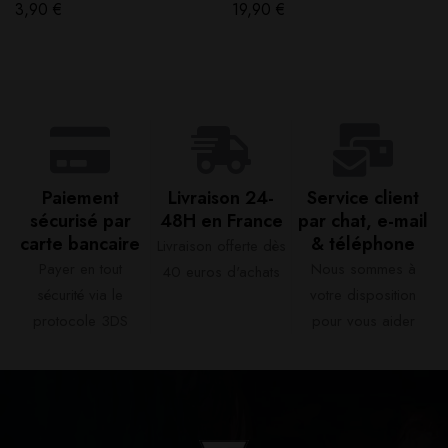
(1pcs) – X-Bar
3,90
€
19,90
€
Paiement
Livraison 24-
Service client
sécurisé par
48H en France​
par chat, e-mail
carte bancaire​
& téléphone​
Livraison offerte dès
Payer en tout
Nous sommes à
40 euros d'achats​
sécurité via le
votre disposition
protocole 3DS
pour vous aider​