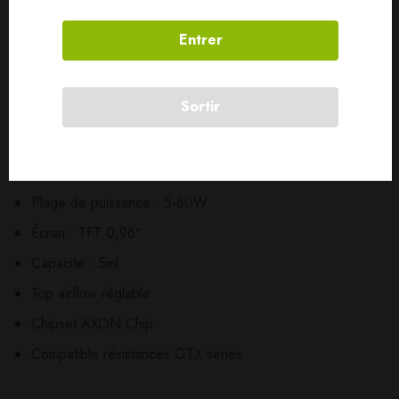
1 x Carte de garantie
Entrer
1 x Manuel de sécurité
Caractéristiques
Sortir
Dimensions : 113.0 x 38.0 x 28.0mm
Batterie intégrée 3000mAh
Plage de puissance : 5-80W
Écran : TFT 0,96″
Capacité : 5ml
Top airflow réglable
Chipset AXON Chip
Compatible résistances GTX series