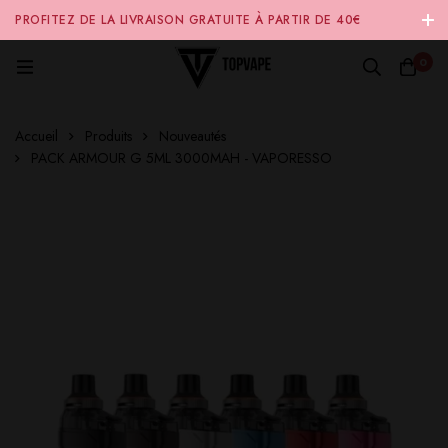
PROFITEZ DE LA LIVRAISON GRATUITE À PARTIR DE 40€
D'ACHAT SUR NOTRE SITE INTERNET 🚚
0
Accueil
Produits
Nouveautés
PACK ARMOUR G 5ML 3000MAH - VAPORESSO