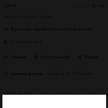
7,50
€
(0 avis)
Pack de 10 boosters nicotines .
4
personnes regardent ce produit en ce moment
En rupture de stock
Comparer
Poser ma question
Partager
Livraison gratuite :
À partir de
40,00
€
d'achat
Détails produit
Livraisons & Retours
Avis