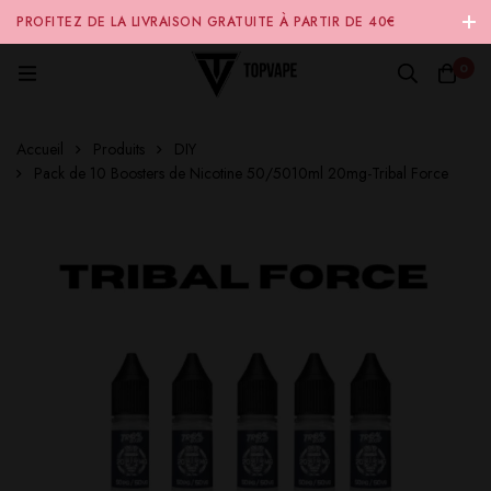
PROFITEZ DE LA LIVRAISON GRATUITE À PARTIR DE 40€
D'ACHAT SUR NOTRE SITE INTERNET 🚚
0
Accueil
Produits
DIY
Pack de 10 Boosters de Nicotine 50/5010ml 20mg-Tribal Force