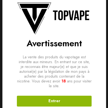
Avis clients
Questions clients
Nouvelle version avec système de remplissage rapide,
propre et très efficace ! (système de remplissage compatible
Based on 0 Reviews
0
question sur ce produit
Poser ma question
exclusivement avec les bouteilles Chubby Gorilla).
Ajouter mon avis
Boostez vos bases DIY et vos liquides !
Aucune question actuellement. Devenez le premier à poser
Avertissement
votre question !
Boosters de nicotine
20mg
Tribal Force disponibles
Il n'y a pas encore d'avis, donnez le vôtre en premier !
en
50/50
et
30/70 PG/VG
.
La vente des produits du vapotage est
interdite aux mineurs. En entrant sur ce site,
Boosters embouteillés dans les flacons de 10ml Chubby
je reconnais être majeur(e) et que je suis
Gorilla.
autorisé(e) par la législation de mon pays à
acheter des produits contenant de la
nicotine. Vous devez avoir
18
ans pour visiter
Booster de qualité Premium !
le site.
Produits connexes
Entrer