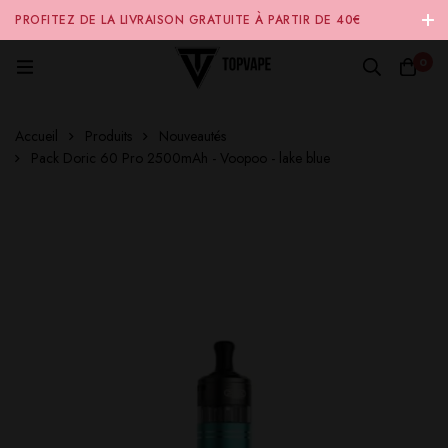
PROFITEZ DE LA LIVRAISON GRATUITE À PARTIR DE 40€
D'ACHAT SUR NOTRE SITE INTERNET 🚚
0
Accueil
Produits
Nouveautés
Pack Doric 60 Pro 2500mAh - Voopoo - lake blue