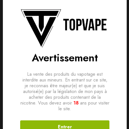
Avis clients
Questions clients
Based on 0 Reviews
0
question sur ce produit
Poser ma question
Ajouter mon avis
Aucune question actuellement. Devenez le premier à poser
Batterie intégrée de 2500mAh et se recharge via USB-C.
votre question !
Puissance réglable de 5 jusqu’à 60 watts maximum.
Il n'y a pas encore d'avis, donnez le vôtre en premier !
Avertissement
Capacité du tank de 5ml et remplissage par le côté.
Top airflow réglable idéal pour un tirage DTL à MTL.
La vente des produits du vapotage est
interdite aux mineurs. En entrant sur ce site,
Chipset Gene TT 2.0 pour une expérience de vape
je reconnais être majeur(e) et que je suis
stable.
autorisé(e) par la législation de mon pays à
acheter des produits contenant de la
Compatible avec les résistances PnP X series de 0.3 à
nicotine. Vous devez avoir
18
ans pour visiter
0.8ohm
le site.
Entrer