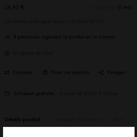
34,90
€
(0 avis)
Le nouveau pod signé voopoo, le Doric 60 Pro.
3
personnes regardent ce produit en ce moment
En rupture de stock
Comparer
Poser ma question
Partager
Livraison gratuite :
À partir de
40,00
€
d'achat
Détails produit
Livraisons & Retours
Avis