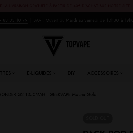
E LA LIVRAISON GRATUITE À PARTIR DE 40€ D'ACHAT SUR NOTRE SITE 
9 88 33 10 79
SAV : Ouvert du Mardi au Samedi de 10h30 à 19h
TTES
E-LIQUIDES
DIY
ACCESSOIRES
SONDER Q2 1350MAH - GEEKVAPE Mocha Gold
SOLD
OUT