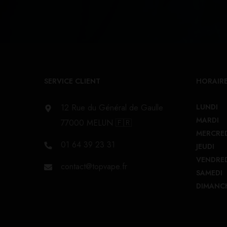
SERVICE CLIENT
HORAIRE
12 Rue du Général de Gaulle
LUNDI
MARDI
77000 MELUN 🇫🇷
MERCRE
01 64 39 23 31
JEUDI
VENDRE
contact@topvape.fr
SAMEDI
DIMANC