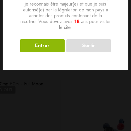
je reconnais être majeur(e) et que je suis
autorisé(e) par la législation de mon pays à
acheter des produits contenant de la
nicotine. Vous devez avoir
18
ans pour visiter
le site.
Entrer
Sortir
Produits connexes
LD
OUT