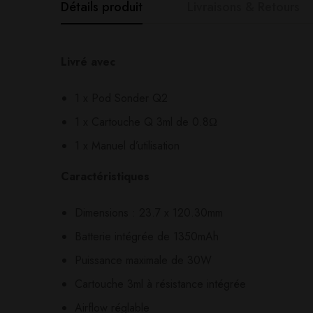
Détails produit
Livraisons & Retours
Avis clients
Questions clie
Livré avec
1 x Pod Sonder Q2
0
question sur ce produ
Based o
1 x Cartouche Q 3ml de 0.8Ω
1 x Manuel d’utilisation
Il n'y a pas encore d'av
Aucune question actuel
Caractéristiques
Dimensions : 23.7 x 120.30mm
Batterie intégrée de 1350mAh
Puissance maximale de 30W
Cartouche 3ml à résistance intégrée
Airflow réglable