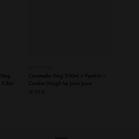
NOUVEAUTÉS
NOUVEAU
/20mg
Caramello 0mg 200ml + Pipette –
Petit N
– X-Bar
Cookie Dough by Joe’s Juice
60ml –
19,90
€
19,90
€