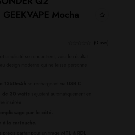
SONDER Q2
 GEEKVAPE Mocha
(0 avis)
simplicité se rencontrent, voici le résultat :
 au design moderne qui ne laisse personne
 de 1350mAh
se rechargeant via
USB-C
.
 de 30 watts
s’ajustant automatiquement en
che insérée.
mplissage par le côté.
 à la cartouche.
s précis parfait pour un tirage
MTL à RDL
.