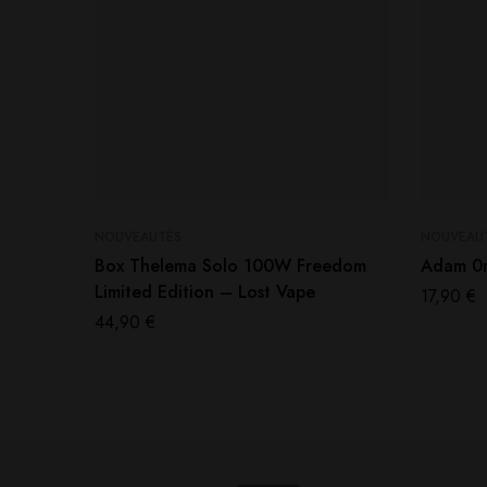
NOUVEAUTÉS
NOUVEAU
Box Thelema Solo 100W Freedom
Adam 0m
Limited Edition – Lost Vape
17,90
€
44,90
€