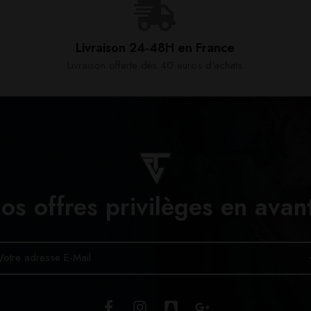
Livraison 24-48H en France​
Livraison offerte dès 40 euros d'achats​
os offres privilèges en avan