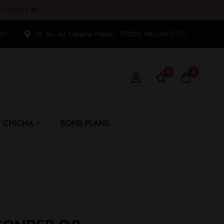
INTERNET 🚚
00
18 Av. du Général Patton, 77000 MELUN 🇫🇷
0
0
CHICHA
BONS PLANS