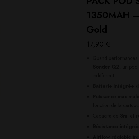
PACK POD 
1350MAH –
Gold
17,90
€
Quand performances et 
Sonder Q2
, un pod
indifférent.
Batterie intégrée
Puissance maximale
fonction de la cartou
Capacité de
3ml
et
re
Résistance intégrée
Airflow réglable
trè