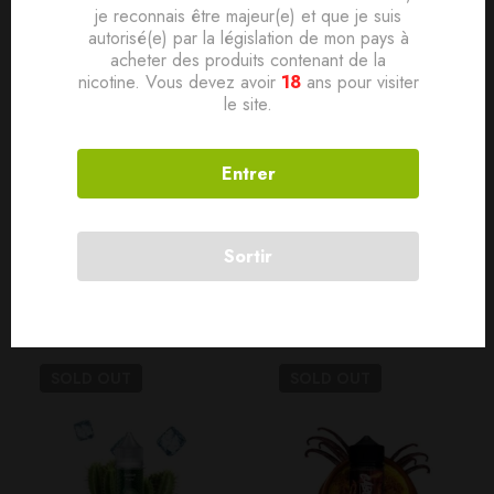
je reconnais être majeur(e) et que je suis
Ratio PG/VG 50/50
autorisé(e) par la législation de mon pays à
Conditionnement Flacon PE 10ml avec bouchon sécurité
acheter des produits contenant de la
nicotine. Vous devez avoir
18
ans pour visiter
enfant
le site.
Contenance 10ml
Dosage de nicotine 0, 3, 6, 10, 15mg
Entrer
Sortir
Produits connexes
SOLD
OUT
SOLD
OUT