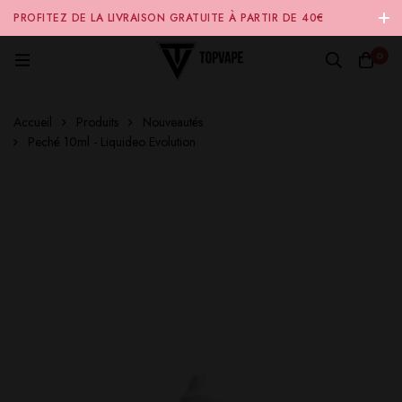
PROFITEZ DE LA LIVRAISON GRATUITE À PARTIR DE 40€
D'ACHAT SUR NOTRE SITE INTERNET 🚚
0
Accueil
Produits
Nouveautés
Peché 10ml - Liquideo Evolution