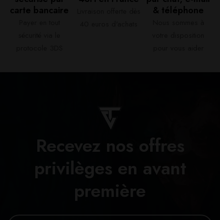
carte bancaire​
& téléphone​
Livraison offerte dès
Payer en tout
Nous sommes à
40 euros d'achats​
sécurité via le
votre disposition
protocole 3DS
pour vous aider​
Recevez nos offres
privilèges en avant
première