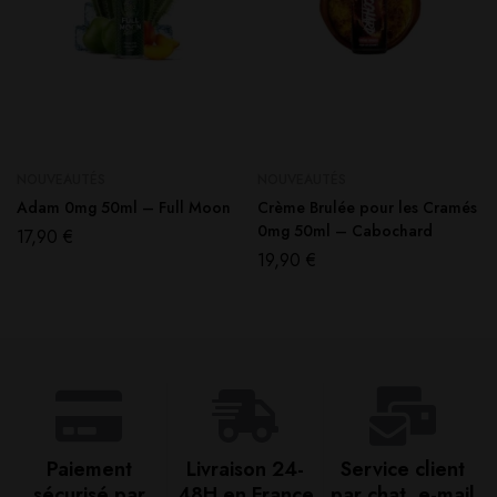
NOUVEAUTÉS
NOUVEAUTÉS
Adam 0mg 50ml – Full Moon
Crème Brulée pour les Cramés
0mg 50ml – Cabochard
17,90
€
19,90
€
Paiement
Livraison 24-
Service client
sécurisé par
48H en France​
par chat, e-mail