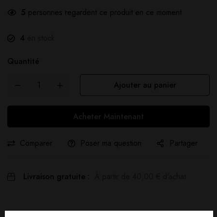
5
personnes regardent ce produit en ce moment
4
en stock
Quantité
Ajouter au panier
Acheter Maintenant
Comparer
Poser ma question
Partager
Livraison gratuite :
À partir de
40,00
€
d'achat