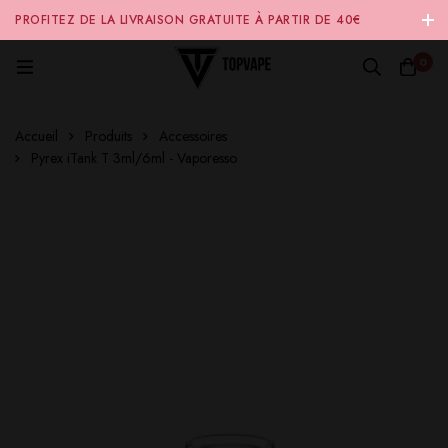
PROFITEZ DE LA LIVRAISON GRATUITE À PARTIR DE 40€
D'ACHAT SUR NOTRE SITE INTERNET 🚚
0
Accueil
Produits
Accessoires
Pyrex iTank T 3ml/6ml - Vaporesso