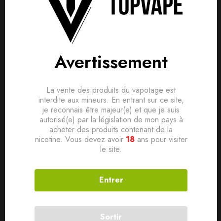
Avis clients
Questions clients
Valeur: 0.2Ω
Based on 0 Reviews
0
question sur ce produit
Poser ma question
Puissance acceptée : 40-60W
Avertissement
Utilisation: Voopoo Drag
Ajouter mon avis
Aucune question actuellement. Devenez le premier à poser
La vente des produits du vapotage est
interdite aux mineurs. En entrant sur ce site,
votre question !
Il n'y a pas encore d'avis, donnez le vôtre en premier !
je reconnais être majeur(e) et que je suis
Produits connexes
autorisé(e) par la législation de mon pays à
acheter des produits contenant de la
nicotine. Vous devez avoir
18
ans pour visiter
le site.
Entrer
Sortir