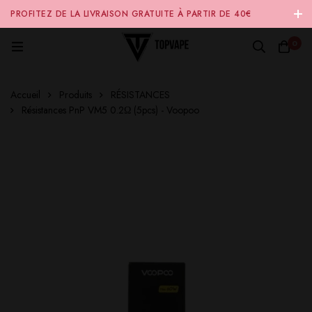
PROFITEZ DE LA LIVRAISON GRATUITE À PARTIR DE 40€
D'ACHAT SUR NOTRE SITE INTERNET 🚚
0
Accueil
Produits
RÉSISTANCES
Résistances PnP VM5 0.2Ω (5pcs) - Voopoo