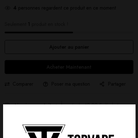
4
personnes regardent ce produit en ce moment
Seulement
1
produit en stock !
Ajouter au panier
Acheter Maintenant
Comparer
Poser ma question
Partager
Livraison gratuite :
À partir de
40,00
€
d'achat
Détails produit
Livraisons & Retours
Avis