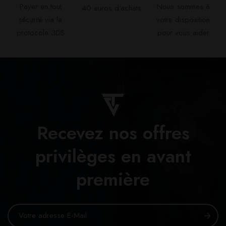
Payer en tout
Nous sommes à
40 euros d'achats​
sécurité via le
votre disposition
protocole 3DS
pour vous aider​
Recevez nos offres
privilèges en avant
première