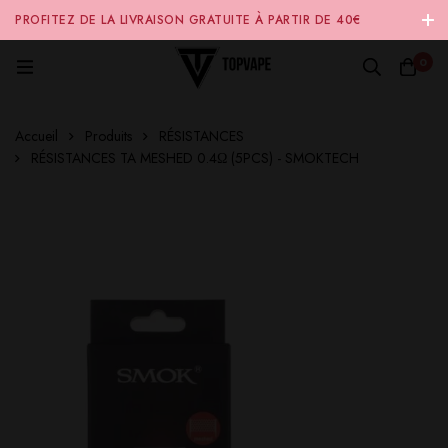
PROFITEZ DE LA LIVRAISON GRATUITE À PARTIR DE 40€
D'ACHAT SUR NOTRE SITE INTERNET 🚚
0
Accueil
Produits
RÉSISTANCES
RÉSISTANCES TA MESHED 0.4Ω (5PCS) - SMOKTECH