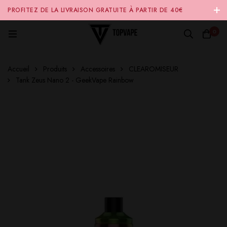
PROFITEZ DE LA LIVRAISON GRATUITE À PARTIR DE 40€
D'ACHAT SUR NOTRE SITE INTERNET 🚚
0
Accueil
Produits
Accessoires
CLEAROMISEUR
Tank Zeus Nano 2 - GeekVape Rainbow