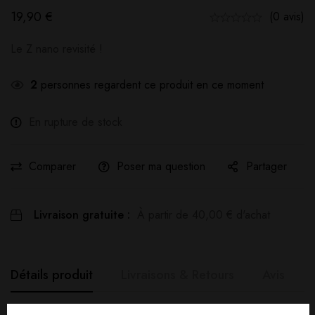
19,90
€
(0 avis)
Le Z nano revisité !
2
personnes regardent ce produit en ce moment
En rupture de stock
Comparer
Poser ma question
Partager
Livraison gratuite :
À partir de
40,00
€
d'achat
Détails produit
Livraisons & Retours
Avis