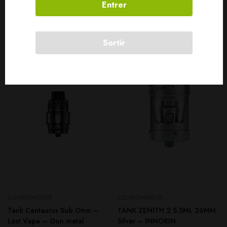
Entrer
Produits connexes
Sortir
SOLD
OUT
CLEAROMISEUR
CLEAROMISEUR
Tank Centaurus Sub Ohm –
TANK ZENITH 2 5.5ML 26MM
Lost Vape – Gun metal
Silver – INNOKIN