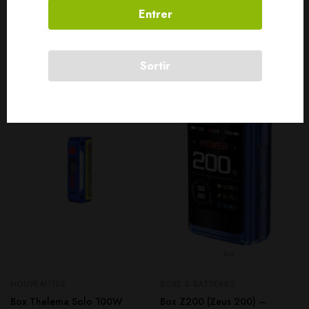
Entrer
Produits connexes
Sortir
SOLD
OUT
SOLD
OUT
NOUVEAUTÉS
BOXS & BATTERIES
Box Thelema Solo 100W
Box Z200 (Zeus 200) –