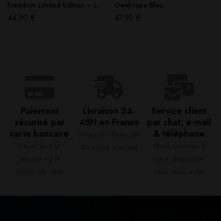
Freedom Limited Edition – Lost
Geekvape Bleu
Vape
44,90
€
47,90
€
Paiement
Livraison 24-
Service client
sécurisé par
48H en France​
par chat, e-mail
carte bancaire​
& téléphone​
Livraison offerte dès
Payer en tout
Nous sommes à
40 euros d'achats​
sécurité via le
votre disposition
protocole 3DS
pour vous aider​