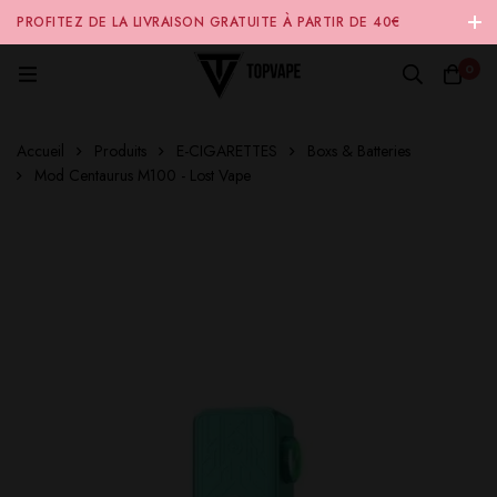
PROFITEZ DE LA LIVRAISON GRATUITE À PARTIR DE 40€
D'ACHAT SUR NOTRE SITE INTERNET 🚚
0
Accueil
Produits
E-CIGARETTES
Boxs & Batteries
Mod Centaurus M100 - Lost Vape