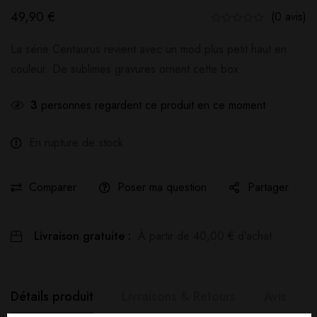
49,90
€
(0 avis)
La série Centaurus revient avec un mod plus petit haut en
couleur. De sublimes gravures ornent cette box.
3
personnes regardent ce produit en ce moment
En rupture de stock
Comparer
Poser ma question
Partager
Livraison gratuite :
À partir de
40,00
€
d'achat
Détails produit
Livraisons & Retours
Avis