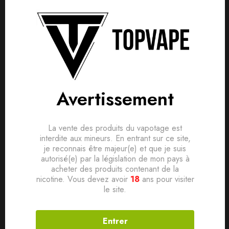
Avis clients
Questions clients
Based on 0 Reviews
0
question sur ce produit
Poser ma question
Marque Kyandi Shop
Ajouter mon avis
Pays France
Aucune question actuellement. Devenez le premier à poser
Avertissement
Saveur Fruitée, Gourmande
votre question !
Il n'y a pas encore d'avis, donnez le vôtre en premier !
Ratio PG/VG 40/60
La vente des produits du vapotage est
Conditionnement Flacon PE 60ml avec bouchon sécurité
interdite aux mineurs. En entrant sur ce site,
enfant
je reconnais être majeur(e) et que je suis
autorisé(e) par la législation de mon pays à
Contenance 50ml
acheter des produits contenant de la
nicotine. Vous devez avoir
18
ans pour visiter
Dosage de nicotine 0mg
le site.
Entrer