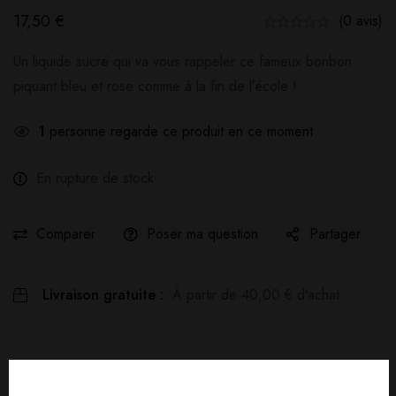
17,50
€
(0 avis)
Un liquide sucré qui va vous rappeler ce fameux bonbon
piquant bleu et rose comme à la fin de l’école !
1
personne regarde ce produit en ce moment
En rupture de stock
Comparer
Poser ma question
Partager
Livraison gratuite :
À partir de
40,00
€
d'achat
Détails produit
Livraisons & Retours
Avis