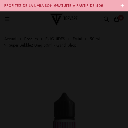
PROFITEZ DE LA LIVRAISON GRATUITE À PARTIR DE 40€
D'ACHAT SUR NOTRE SITE INTERNET 🚚
0
Accueil
Produits
E-LIQUIDES
Fruité
50 ml
Super BubbleZ 0mg 50ml - Kyandi Shop