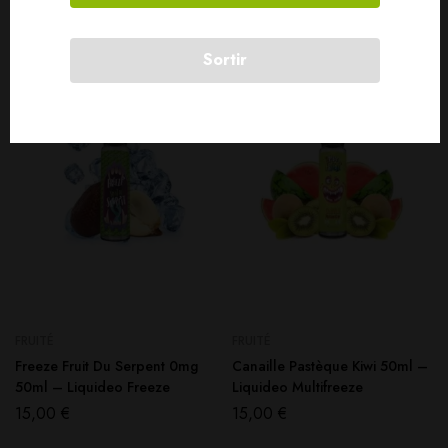
Produits connexes
Sortir
SOLD
OUT
FRUITÉ
FRUITÉ
Freeze Fruit Du Serpent 0mg
Canaille Pastèque Kiwi 50ml –
50ml – Liquideo Freeze
Liquideo Multifreeze
15,00
€
15,00
€